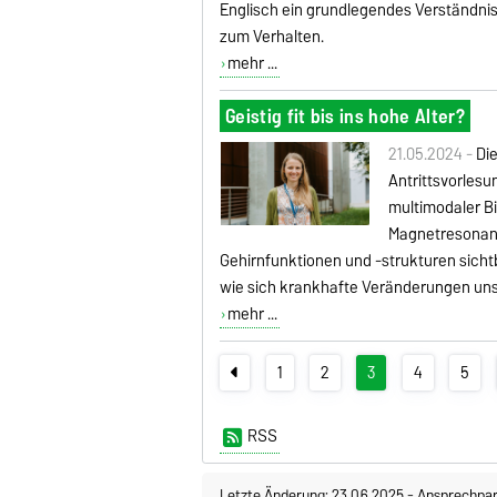
Englisch ein grundlegendes Verständnis 
zum Verhalten.
mehr ...
Geistig fit bis ins hohe Alter?
21.05.2024 -
Di
Antrittsvorlesu
multimodaler Bil
Magnetresonan
Gehirnfunktionen und -strukturen sich
wie sich krankhafte Veränderungen uns
mehr ...
1
2
3
4
5
RSS
Letzte Änderung: 23.06.2025
-
Ansprechpar