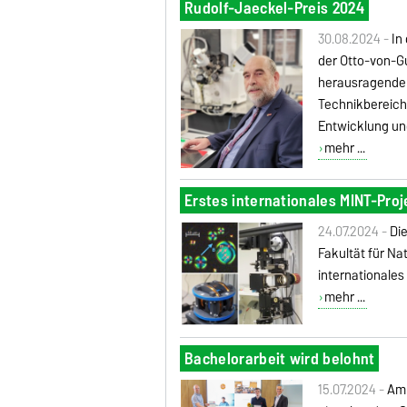
Rudolf-Jaeckel-Preis 2024
30.08.2024 -
In
der Otto-von-Gu
herausragenden
Technikbereich
Entwicklung un
mehr ...
Erstes internationales MINT-Proj
24.07.2024 -
Di
Fakultät für Na
internationales
mehr ...
Bachelorarbeit wird belohnt
15.07.2024 -
Am 