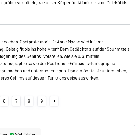
darüber vermitteln, wie unser Körper funktioniert - vom Molekül bis
e Erxleben-Gastprofessorin Dr. Anne Maass wird in ihrer
ng „Geistig fit bis ins hohe Alter? Dem Gedächtnis auf der Spur mittels
dgebung des Gehirns“ vorstellen, wie sie u. a. mittels
ztomographie sowie der Positronen-Emissions-Tomographie
tbar machen und untersuchen kann. Damit möchte sie untersuchen,
eres Gehirns auf dessen Funktionsweise auswirken.
6
7
8
9
tner:
Webmaster