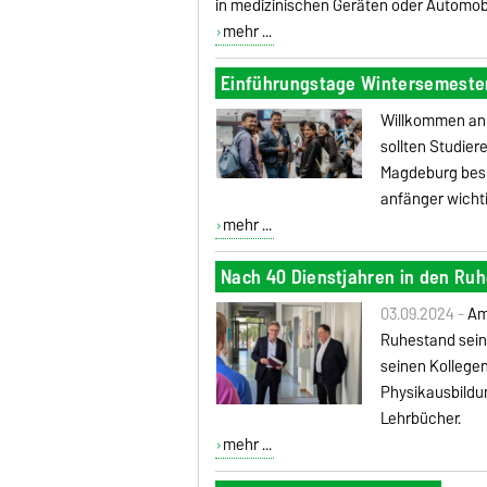
in medizinischen Geräten oder Automo
mehr ...
Einführungstage Wintersemeste
Willkommen an d
sollten Studier
Magdeburg besu
anfänger wichti
mehr ...
Nach 40 Dienstjahren in den Ru
03.09.2024 -
Am
Ruhestand sein
seinen Kollege
Physikausbildu
Lehrbücher.
mehr ...