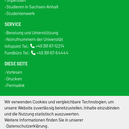
Stipendien
Studieren in Sachsen-Anhalt
Studentenwerk
SERVICE
Beratung und Unterstützung
Notrufnummern der Universität
Infopoint Tel.:
+49 391 67-12214
Fundbüro Tel.:
+49 391 67-54444
DIESE SEITE
Vorlesen
Drucken
Permalink
Impressum
Wir verwenden Cookies und vergleichbare Technologien, um
unsere Website zuverlässig bereitzustellen, Inhalte einzubinden
Datenschutz
und die Nutzung statistisch auszuwerten.
Weitere Informationen finden Sie in unserer
Barrierefreiheit
Datenschutzerklärung
.