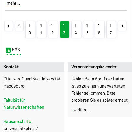
mehr ...
9
1
1
1
1
1
1
1
1
0
1
2
3
4
5
6
7
RSS
Kontakt
Veranstaltungskalender
Otto-von-Guericke-Universität
Fehler: Beim Abruf der Daten
Magdeburg
ist es zu einem unerwarteten
Fehler gekommen. Bitte
Fakultät für
probieren Sie es später erneut.
Naturwissenschaften
weitere...
Hausanschrift:
Universitätsplatz 2