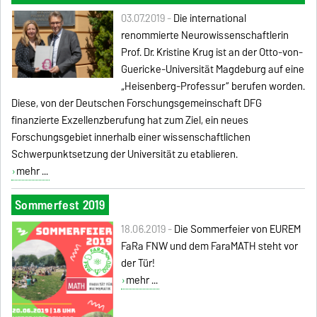
03.07.2019 -
Die international
renommierte Neurowissenschaftlerin
Prof. Dr. Kristine Krug ist an der Otto-von-
Guericke-Universität Magdeburg auf eine
„Heisenberg-Professur“ berufen worden.
Diese, von der Deutschen Forschungsgemeinschaft DFG
finanzierte Exzellenzberufung hat zum Ziel, ein neues
Forschungsgebiet innerhalb einer wissenschaftlichen
Schwerpunktsetzung der Universität zu etablieren.
mehr ...
Sommerfest 2019
18.06.2019 -
Die Sommerfeier von EUREM
FaRa FNW und dem FaraMATH steht vor
der Tür!
mehr ...