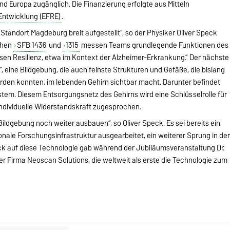
 Europa zugänglich. Die Finanzierung erfolgte aus Mitteln
Entwicklung (EFRE)
.
 Standort Magdeburg breit aufgestellt“, so der Physiker Oliver Speck
chen
SFB 1436
und
1315
messen Teams grundlegende Funktionen des
sen Resilienz, etwa im Kontext der Alzheimer-Erkrankung.“ Der nächste
“, eine Bildgebung, die auch feinste Strukturen und Gefäße, die bislang
rden konnten, im lebenden Gehirn sichtbar macht. Darunter befindet
tem. Diesem Entsorgungsnetz des Gehirns wird eine Schlüsselrolle für
dividuelle Widerstandskraft zugesprochen.
Bildgebung noch weiter ausbauen“, so Oliver Speck. Es sei bereits ein
onale Forschungsinfrastruktur ausgearbeitet, ein weiterer Sprung in de
ck auf diese Technologie gab während der Jubiläumsveranstaltung Dr.
er Firma Neoscan Solutions, die weltweit als erste die Technologie zum