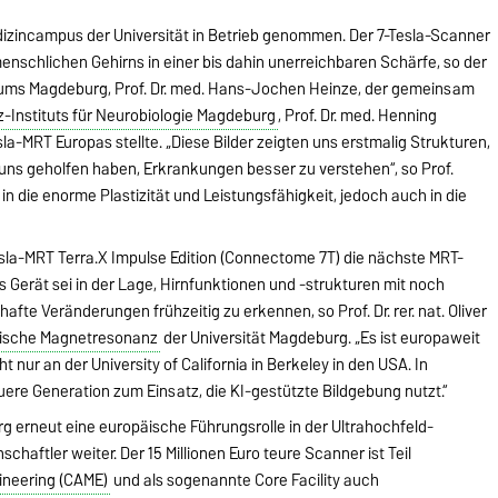
zincampus der Universität in Betrieb genommen. Der 7-Tesla-Scanner
schlichen Gehirns in einer bis dahin unerreichbaren Schärfe, so der
nikums Magdeburg, Prof. Dr. med. Hans-Jochen Heinze, der gemeinsam
z-Instituts für Neurobiologie Magdeburg
, Prof. Dr. med. Henning
la-MRT Europas stellte. „Diese Bilder zeigten uns erstmalig Strukturen,
d uns geholfen haben, Erkrankungen besser zu verstehen“, so Prof.
 in die enorme Plastizität und Leistungsfähigkeit, jedoch auch in die
esla-MRT Terra.X Impulse Edition (Connectome 7T) die nächste MRT-
Gerät sei in der Lage, Hirnfunktionen und -strukturen mit noch
fte Veränderungen frühzeitig zu erkennen, so Prof. Dr. rer. nat. Oliver
nische Magnetresonanz
der Universität Magdeburg. „Es ist europaweit
ht nur an der University of California in Berkeley in den USA. In
re Generation zum Einsatz, die KI-gestützte Bildgebung nutzt.“
erneut eine europäische Führungsrolle in der Ultrahochfeld-
aftler weiter. Der 15 Millionen Euro teure Scanner ist Teil
ineering (CAME)
und als sogenannte Core Facility auch