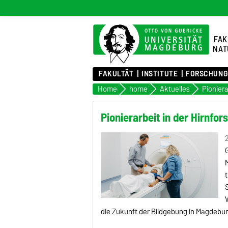
FAK
NAT
FAKULTÄT
INSTITUTE
FORSCHUNG
Home
home
Aktuelles
Pioniera
Pionierarbeit in der Hirnfo
2
t
S
die Zukunft der Bildgebung in Magdebur