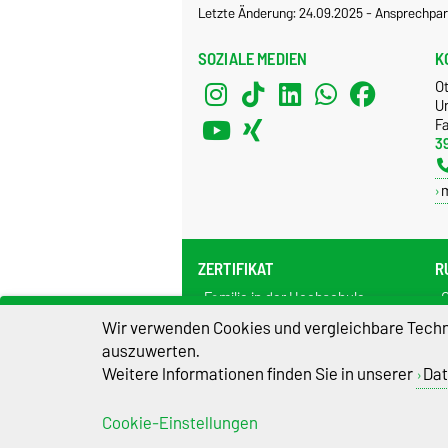
Letzte Änderung: 24.09.2025
-
Ansprechpar
SOZIALE MEDIEN
K
O
U
F
3
ZERTIFIKAT
R
Familie in der Hochschule
C
O
Wir verwenden Cookies und vergleichbare Techno
S
auszuwerten.
S
Weitere Informationen finden Sie in unserer
Dat
Cookie-Einstellungen
Impressum
D