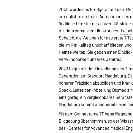
2005 wurde das Großgerät auf dem Medi
ermöglichte erstmals Aufnahmen des men
ärztliche Direktor des Universitätskli
mit dem damaligen Direktor des
Leibni
Scheich, die Weichen für das erste 7-Tes
die im Klinikalltag unscharf blieben un
Heinze weiter. „Sie geben einen Einblick
Verwundbarkeit unseres Gehirns.“
2023 folgte mit der Einweihung des 7-T
Generation am Standort Magdeburg. Das 
höherer Präzision abzubilden und krankha
Speck, Leiter der
Abteilung Biomedizi
einzigartig, ein vergleichbares Gerät ste
Magdeburg kommt aber bereits eine neue
Mit dem Connectome 7T habe Magdeburg 
Bildgebung übernommen, so der Wissensch
des
Centers for Advanced Medical Eng