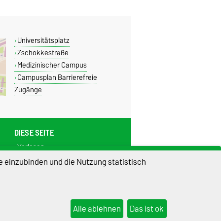
Universitätsplatz
Zschokkestraße
Medizinischer Campus
Campusplan Barrierefreie
Zugänge
DIESE SEITE
Vorlesen
Drucken
e einzubinden und die Nutzung statistisch
Permalink
4
Alle ablehnen
Das ist ok
lungen
Sitemap