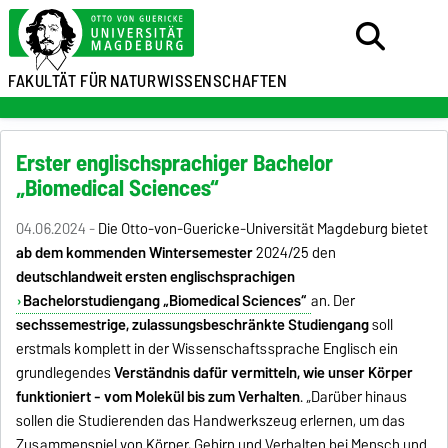
FAKULTÄT FÜR
NATURWISSENSCHAFTEN
Erster englischsprachiger Bachelor
„Biomedical Sciences“
04.06.2024 -
Die Otto-von-Guericke-Universität Magdeburg bietet
ab dem kommenden Wintersemester
2024/25
den
deutschlandweit ersten englischsprachigen
Bachelorstudiengang „Biomedical Sciences“
an. Der
sechssemestrige, zulassungsbeschränkte Studiengang
soll
erstmals komplett in der Wissenschaftssprache Englisch ein
grundlegendes
Verständnis dafür vermitteln, wie unser Körper
funktioniert - vom Molekül bis zum Verhalten
. „Darüber hinaus
sollen die Studierenden das Handwerkszeug erlernen, um das
Zusammenspiel von Körper, Gehirn und Verhalten bei Mensch und