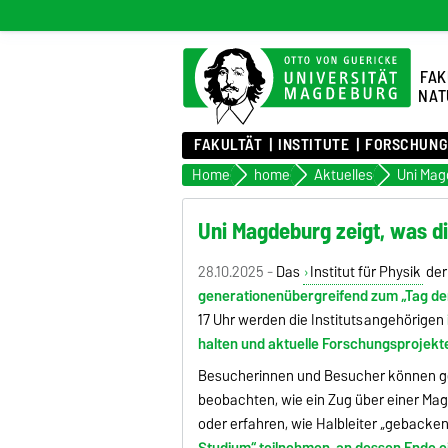
FAK
NAT
FAKULTÄT
INSTITUTE
FORSCHUNG
Home
home
Aktuelles
Uni Magdeburg zeigt, was di
28.10.2025 -
Das
Institut für Physik
der
generationenübergreifend zum „Tag der
17 Uhr werden die Institutsangehörigen
halten und aktuelle Forschungsprojekte
Besucherinnen und Besucher können g
beobachten, wie ein Zug über einer Ma
oder erfahren, wie Halbleiter „gebacke
Studium“ teilnehmen, an dessen Ende e