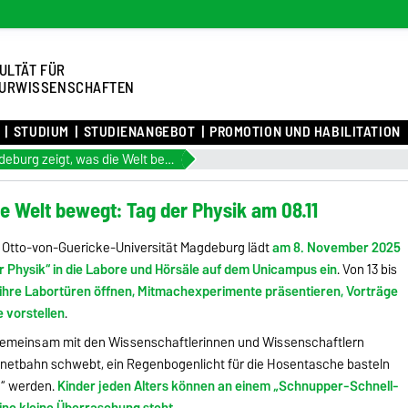
ULTÄT FÜR
URWISSENSCHAFTEN
STUDIUM
STUDIENANGEBOT
PROMOTION UND HABILITATION
Uni Magdeburg zeigt, was die Welt bewegt: Tag der Physik am 08.11
e Welt bewegt: Tag der Physik am 08.11
 Otto-von-Guericke-Universität Magdeburg lädt
am 8. November 2025
 Physik“ in die Labore und Hörsäle auf dem Unicampus ein
. Von 13 bis
ihre Labortüren öffnen, Mitmachexperimente präsentieren, Vorträge
 vorstellen
.
emeinsam mit den Wissenschaftlerinnen und Wissenschaftlern
gnetbahn schwebt, ein Regenbogenlicht für die Hosentasche basteln
n“ werden.
Kinder jeden Alters können an einem „Schnupper-Schnell-
ine kleine Überraschung steht
.